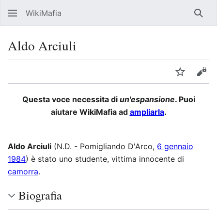
WikiMafia
Rice
Aldo Arciuli
Lingua
Segui
Visu
Questa voce necessita di
un'espansione
. Puoi
aiutare WikiMafia ad
ampliarla
.
Aldo Arciuli
(N.D. - Pomigliando D'Arco,
6 gennaio
1984
) è stato uno studente, vittima innocente di
camorra
.
Biografia