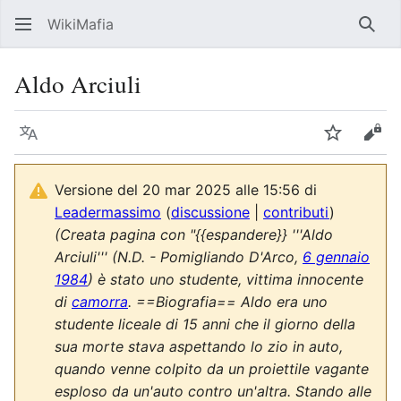
WikiMafia
Rice
Aldo Arciuli
Lingua
Segui
Visu
Versione del 20 mar 2025 alle 15:56 di
Leadermassimo
(
discussione
|
contributi
)
(Creata pagina con "{{espandere}} '''Aldo
Arciuli''' (N.D. - Pomigliando D'Arco,
6 gennaio
1984
) è stato uno studente, vittima innocente
di
camorra
. ==Biografia== Aldo era uno
studente liceale di 15 anni che il giorno della
sua morte stava aspettando lo zio in auto,
quando venne colpito da un proiettile vagante
esploso da un'auto contro un'altra. Stando alle