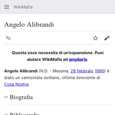
WikiMafia
Rice
Angelo Alibrandi
Lingua
Segui
Visu
Questa voce necessita di
un'espansione
. Puoi
aiutare WikiMafia ad
ampliarla
.
Angelo Alibrandi
(N.D. - Messina,
28 febbraio
1990
) è
stato un camionista siciliano, vittima innocente di
Cosa Nostra
.
Biografia
Bibliografia