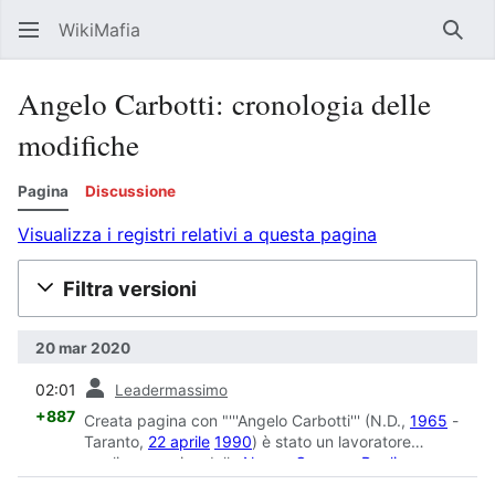
WikiMafia
Rice
Angelo Carbotti: cronologia delle
modifiche
Pagina
Discussione
Visualizza i registri relativi a questa pagina
Filtra versioni
20 mar 2020
prec
02:01
Leadermassimo
+887
Creata pagina con "'''Angelo Carbotti''' (N.D.,
1965
-
Taranto,
22 aprile
1990
) è stato un lavoratore
pugliese, ucciso della
Nuova Camorra Pugliese
.
==Biografia== Il giorno d..."