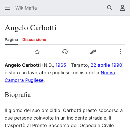
WikiMafia
Ricerca
Me
Angelo Carbotti
Pagina
Discussione
Lingua
Segui
Cronologia
Visualizza sorge
Altr
Angelo Carbotti
(N.D.,
1965
- Taranto,
22 aprile
1990
)
è stato un lavoratore pugliese, ucciso della
Nuova
Camorra Pugliese
.
Biografia
Il giorno del suo omicidio, Carbotti prestò soccorso a
due persone coinvolte in un incidente stradale, li
trasportò al Pronto Soccorso dell’Ospedale Civile