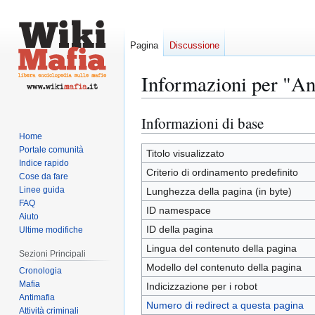
Pagina
Discussione
Informazioni per "An
Informazioni di base
Vai
Vai
alla
alla
Home
Portale comunità
navigazione
ricerca
Titolo visualizzato
Indice rapido
Criterio di ordinamento predefinito
Cose da fare
Linee guida
Lunghezza della pagina (in byte)
FAQ
ID namespace
Aiuto
ID della pagina
Ultime modifiche
Lingua del contenuto della pagina
Sezioni Principali
Modello del contenuto della pagina
Cronologia
Mafia
Indicizzazione per i robot
Antimafia
Numero di redirect a questa pagina
Attività criminali