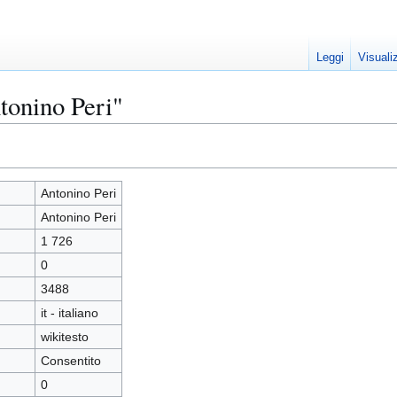
Leggi
Visuali
tonino Peri"
Antonino Peri
Antonino Peri
1 726
0
3488
it - italiano
wikitesto
Consentito
0