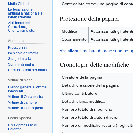
Conteggiata come una pagina di cont
Mafie Globali
La legislazione
antimafia nazionale e
Protezione della pagina
internazionale
Altri fenomeni:
Corruzione,
Clientelismo etc.
Modifica
Autorizza tutti gli utenti
Spostamento
Autorizza tutti gli utenti
Appendici
Protagonisti
Visualizza il registro di protezione per
Inchieste antimafia
Stragi di mafia
Cronologia delle modifiche
Summit di mafia
Comuni sciolti per mafia
Creatore della pagina
Vittime di mafia
Data di creazione della pagina
Elenco generale Vittime
Innocenti
Ultimo contributore
Vittime di Cosa nostra
Data di ultima modifica
Vittime di camorra
Vittime di 'ndrangheta
Numero totale di modifiche
Numero totale di autori diversi
Focus Speciali
Numero di modifiche recenti (negli ulti
Il Maxiprocesso di
Palermo