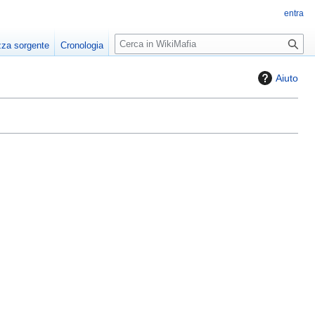
entra
R
zza sorgente
Cronologia
i
c
Aiuto
e
r
c
a