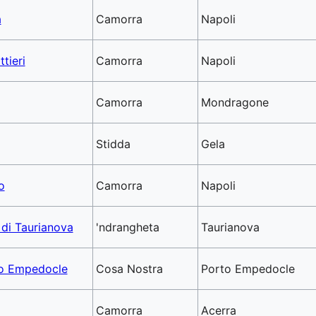
a
Camorra
Napoli
tieri
Camorra
Napoli
Camorra
Mondragone
Stidda
Gela
o
Camorra
Napoli
 di Taurianova
'ndrangheta
Taurianova
to Empedocle
Cosa Nostra
Porto Empedocle
Camorra
Acerra