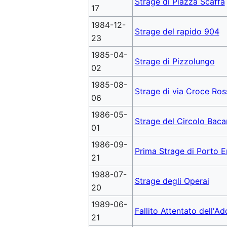
Strage di Piazza Scaffa
17
1984-12-
Strage del rapido 904
23
1985-04-
Strage di Pizzolungo
02
1985-08-
Strage di via Croce Ros
06
1986-05-
Strage del Circolo Baca
01
1986-09-
Prima Strage di Porto 
21
1988-07-
Strage degli Operai
20
1989-06-
Fallito Attentato dell'A
21