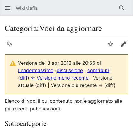
WikiMafia
Rice
Categoria
:
Voci da aggiornare
Lingua
Segui
Visu
Versione del 8 apr 2013 alle 20:56 di
Leadermassimo
(
discussione
|
contributi
)
(
diff
)
← Versione meno recente
| Versione
attuale (diff) | Versione più recente → (diff)
Elenco di voci il cui contenuto non è aggiornato alle
più recenti pubblicazioni.
Sottocategorie