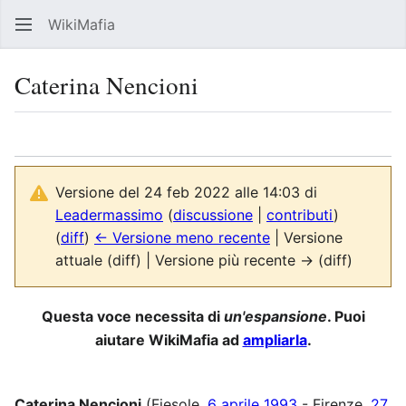
WikiMafia
Rice
Caterina Nencioni
Lingua
Segui
Visu
Versione del 24 feb 2022 alle 14:03 di
Leadermassimo
(
discussione
|
contributi
)
(
diff
)
← Versione meno recente
| Versione
attuale (diff) | Versione più recente → (diff)
Questa voce necessita di
un'espansione
. Puoi
aiutare WikiMafia ad
ampliarla
.
Caterina Nencioni
(Fiesole,
6 aprile
1993
- Firenze,
27