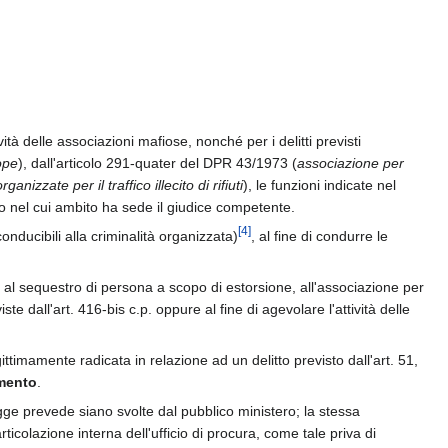
vità delle associazioni mafiose, nonché per i delitti previsti
rope
), dall'articolo 291-quater del DPR 43/1973 (
associazione per
organizzate per il traffico illecito di rifiuti
), le funzioni indicate nel
tto nel cui ambito ha sede il giudice competente.
[
4
]
conducibili alla criminalità organizzata)
, al fine di condurre le
osa, al sequestro di persona a scopo di estorsione, all'associazione per
te dall'art. 416-bis c.p. oppure al fine di agevolare l'attività delle
timamente radicata in relazione ad un delitto previsto dall'art. 51,
imento
.
gge prevede siano svolte dal pubblico ministero; la stessa
icolazione interna dell'ufficio di procura, come tale priva di