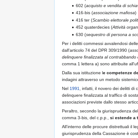
602 (
acquisto e vendita di schia
416-bis (
associazione mafiosa
)
416 ter (
Scambio elettorale poli
452 quaterdecies (
Attività organi
630 (
sequestro di persona a sco
Per i delitti commessi avvalendosi delle 
dall'articolo 74 del DPR 309/1990 (
asso
delinquere finalizzata al contrabbando d
comma 1 lettera a) sono attribuite all'u
Dalla sua istituzione l
e competenze d
indagini attraverso un metodo sistemic
Nel
1991
, infatti, il novero dei delitt
delinquere finalizzata al traffico di sos
associazioni previste dallo stesso artico
Peraltro, secondo la giurisprudenza dell
comma 3-bis, del c.p.p.,
si estende a 
All'interno delle procure distrettuali il l
giurisprudenza della Cassazione è costan