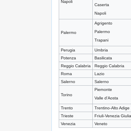
Napoli
Caserta
Napoli
Agrigento
Palermo
Palermo
Trapani
Perugia
Umbria
Potenza
Basilicata
Reggio Calabria
Reggio Calabria
Roma
Lazio
Salerno
Salerno
Piemonte
Torino
Valle d'Aosta
Trento
Trentino-Alto Adige
Trieste
Friuli-Venezia Giuli
Venezia
Veneto