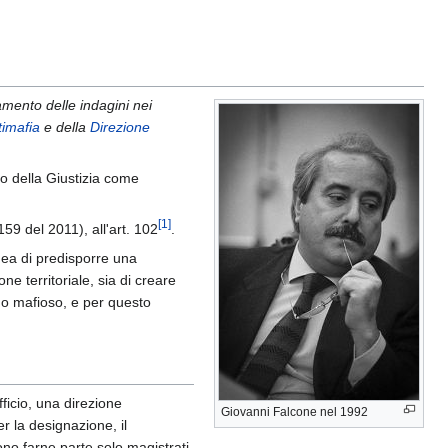
mento delle indagini nei
timafia
e della
Direzione
ro della Giustizia come
[
1
]
159 del 2011), all'art. 102
.
'idea di predisporre una
e territoriale, sia di creare
meno mafioso, e per questo
fficio, una direzione
Giovanni Falcone nel 1992
r la designazione, il
ono farne parte solo magistrati