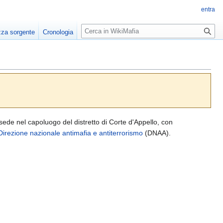
entra
R
zza sorgente
Cronologia
i
c
e
r
c
a
ede nel capoluogo del distretto di Corte d'Appello, con
Direzione nazionale antimafia e antiterrorismo
(DNAA).