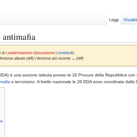
Leggi
Visuali
e antimafia
5 di
Leadermassimo
(
discussione
|
contributi
)
Versione attuale (diff) | Versione più recente → (diff)
DA) è una sezione istituita presso le 26 Procure della Repubblica con s
mafia
e terrorismo. A livello nazionale le 26 DDA sono coordinate dalla
ia