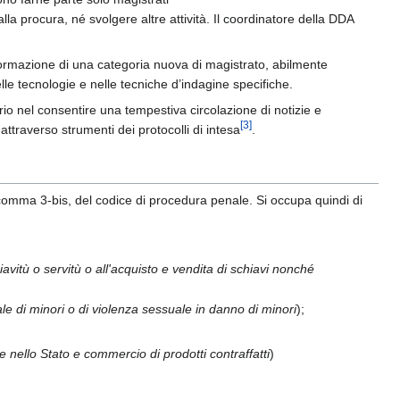
alla procura, né svolgere altre attività. Il coordinatore della DDA
a formazione di una categoria nuova di magistrato, abilmente
le tecnologie e nelle tecniche d’indagine specifiche.
prio nel consentire una tempestiva circolazione di notizie e
[
3
]
attraverso strumenti dei protocolli di intesa
.
51, comma 3-bis, del codice di procedura penale. Si occupa quindi di
avitù o servitù o all'acquisto e vendita di schiavi nonché
le di minori o di violenza sessuale in danno di minori
);
e nello Stato e commercio di prodotti contraffatti
)