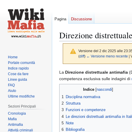
Pagina
Discussione
Direzione distrettual
Versione del 2 dic 2025 alle 23:3
(
diff
)
← Versione meno recente
| 
Home
Portale comunità
Indice rapido
Vai
Vai
La
Direzione distrettuale antimafia
(D
Cose da fare
alla
alla
competenza esclusiva sulle indagini di
Linee guida
navigazione
ricerca
FAQ
Indice
Aiuto
Ultime modifiche
1
Disciplina normativa
2
Struttura
Sezioni Principali
3
Funzioni e competenze
Cronologia
4
Le direzioni distrettuali antimafia in Ital
Mafia
5
Note
Antimafia
6
Bibliografia
Attività criminali