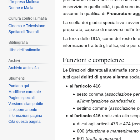
L’Impresa Mafiosa
in servizio in quella città, i quali sono
Donne e Mafia
assume la qualifica di
Procuratore ag
Cultura contro la mafia
La scelta dei giudici specializzati avvi
Cinema e Televisione
preparato, capace di muoversi nell’intr
Spettacoli Teatrali
La forza delle DDA, come del resto lo er
Bibliografia
informazioni tra tutti gli uffici, ed è p
I libri dell’antimafia
Funzioni e competenze
Archivi
Archivio antimafia
Le Direzioni distrettuali antimafia sono 
tutti quei
delitti di grave allarme
social
Strumenti
all'articolo 416
Puntano qui
Modifiche correlate
sesto comma (
associazione per 
Pagine speciali
all'immigrazione clandestina
);
Versione stampabile
settimo comma (
associazione pe
Link permanente
all'articolo 416
realizzato allo scop
Informazioni pagina
Cita questa pagina
di cui agli articoli 473 e 474 (
ass
600 (
riduzione e mantenimento i
601 (
tratta di persone
)