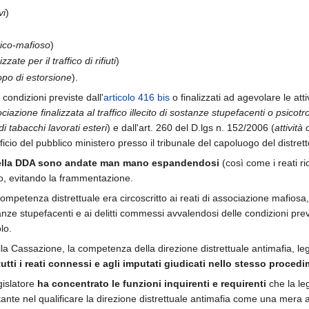
vi
)
tico-mafioso
)
zzate per il traffico di rifiuti
)
po di estorsione
).
condizioni previste dall'
articolo 416 bis
o finalizzati ad agevolare le atti
ciazione finalizzata al traffico illecito di sostanze stupefacenti o psicot
i tabacchi lavorati esteri
) e dall'art. 260 del D.lgs n. 152/2006 (
attività 
fficio del pubblico ministero presso il tribunale del capoluogo del distre
ella DDA sono andate man mano espandendosi
(così come i reati ri
o, evitando la frammentazione.
i di competenza distrettuale era circoscritto ai reati di associazione mafi
tanze stupefacenti e ai delitti commessi avvalendosi delle condizioni previs
lo.
a Cassazione, la competenza della direzione distrettuale antimafia, legit
tutti i reati connessi e agli imputati giudicati nello stesso proced
egislatore
ha concentrato le funzioni inquirenti e requirenti
che la le
te nel qualificare la direzione distrettuale antimafia come una mera art