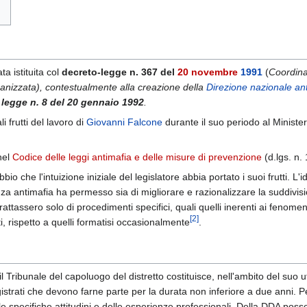
ta istituita col
decreto-legge n. 367 del
20 novembre
1991
(
Coordina
rganizzata), contestualmente alla creazione della
Direzione nazionale an
a
legge n. 8 del 20 gennaio 1992
.
 frutti del lavoro di
Giovanni Falcone
durante il suo periodo al Ministe
nel
Codice delle leggi antimafia e delle misure di prevenzione
(d.lgs. n. 
bio che l'intuizione iniziale del legislatore abbia portato i suoi frutti. L
a antimafia ha permesso sia di migliorare e razionalizzare la suddivision
 trattassero solo di procedimenti specifici, quali quelli inerenti ai feno
[
2
]
ti, rispetto a quelli formatisi occasionalmente
.
l Tribunale del capoluogo del distretto costituisce, nell'ambito del suo u
istrati che devono farne parte per la durata non inferiore a due anni. Pe
le specifiche attitudini e delle esperienze professionali. Della DDA poss