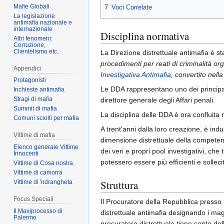
Mafie Globali
7
Voci Correlate
La legislazione
antimafia nazionale e
internazionale
Disciplina normativa
Altri fenomeni:
Corruzione,
Clientelismo etc.
La Direzione distrettuale antimafia è sta
procedimenti per reati di criminalità o
Appendici
Investigativa Antimafia
, convertito nell
Protagonisti
Le DDA rappresentano uno dei principali
Inchieste antimafia
Stragi di mafia
direttore generale degli Affari penali.
Summit di mafia
La disciplina delle DDA è ora confluita 
Comuni sciolti per mafia
A trent'anni dalla loro creazione, è indub
Vittime di mafia
dimensione distrettuale della competenz
Elenco generale Vittime
dei veri e propri pool investigativi, che
Innocenti
potessero essere più efficienti e solleci
Vittime di Cosa nostra
Vittime di camorra
Struttura
Vittime di 'ndrangheta
Focus Speciali
Il Procuratore della Repubblica presso i
Il Maxiprocesso di
distrettuale antimafia designando i mag
Palermo
procuratore distrettuale tiene conto del