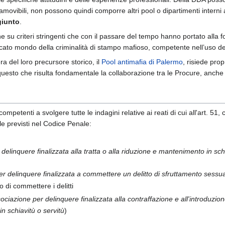
 inamovibili, non possono quindi comporre altri pool o dipartimenti interni 
giunto
.
ene su criteri stringenti che con il passare del tempo hanno portato all
icato mondo della criminalità di stampo mafioso, competente nell’uso del
a del loro precursore storico, il
Pool antimafia di Palermo
, risiede pro
er questo che risulta fondamentale la collaborazione tra le Procure, anche 
competenti a svolgere tutte le indagini relative ai reati di cui all'art. 
e previsti nel Codice Penale:
delinquere finalizzata alla tratta o alla riduzione e mantenimento in schi
r delinquere finalizzata a commettere un delitto di sfruttamento sessua
o di commettere i delitti
ociazione per delinquere finalizzata alla contraffazione e all'introduzion
n schiavitù o servitù
)