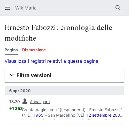
WikiMafia
Rice
Ernesto Fabozzi: cronologia delle
modifiche
Pagina
Discussione
Visualizza i registri relativi a questa pagina
Filtra versioni
6 apr 2020
prec
13:20
Annaspara
+1 353
Creata pagina con "{{espandere}} '''Ernesto Fabozzi'''
(N.D.,
1965
– San Marcellino (CE),
12 settembre
2008
)
è stato un dipendente in una ditta di trasporti, vittima
innocente de..."