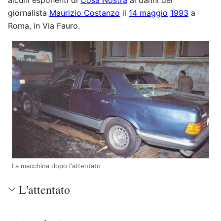
alcuni esponenti di
Cosa Nostra
ai danni del
giornalista
Maurizio Costanzo
il
14 maggio
1993
a
Roma, in Via Fauro.
La macchina dopo l'attentato
L'attentato