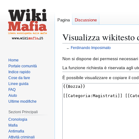
Pagina
Discussione
Visualizza wikitesto
←
Ferdinando Imposimato
Vai
Vai
Non si dispone dei permessi necessari 
Home
alla
alla
Portale comunità
La funzione richiesta è riservata agli 
navigazione
ricerca
Indice rapido
È possibile visualizzare e copiare il co
Cose da fare
Linee guida
FAQ
Aiuto
Ultime modifiche
Sezioni Principali
Cronologia
Mafia
Antimafia
Attività criminali