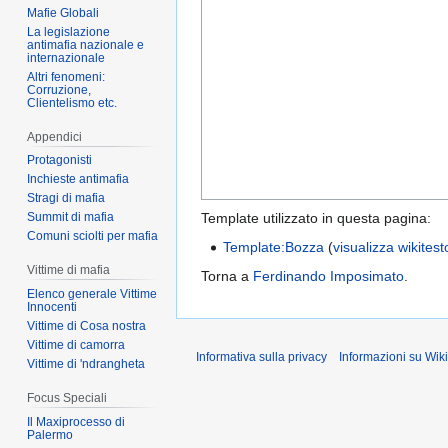
Mafie Globali
La legislazione
antimafia nazionale e
internazionale
Altri fenomeni:
Corruzione,
Clientelismo etc.
Appendici
Protagonisti
Inchieste antimafia
Stragi di mafia
Template utilizzato in questa pagina:
Summit di mafia
Comuni sciolti per mafia
Template:Bozza
(
visualizza wikitest
Vittime di mafia
Torna a
Ferdinando Imposimato
.
Elenco generale Vittime
Innocenti
Vittime di Cosa nostra
Vittime di camorra
Informativa sulla privacy
Informazioni su Wik
Vittime di 'ndrangheta
Focus Speciali
Il Maxiprocesso di
Palermo