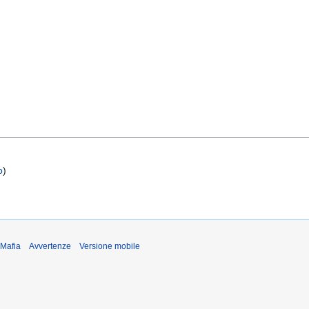
o
)
iMafia
Avvertenze
Versione mobile