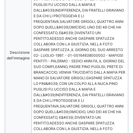
PUGLISI FU UCCISO DALLA MAFIA E
DALL&#039;INDIFFERENZA, DAI FRATELLI GRAVIANO
E DA CHI LI PROTEGGEVA E LI
FREQUENTAVA.SALVATORE GRIGOLI, QUATTRO ANNI
DOPO QUELL&#039;OMICIDIO, UNO DEI 46 CHE HA
CONFESSATO, E&#039; DIVENTATO UN
PENTITO.ADESSO ANCHE GASPARE SPATUZZA
COLLABORA CON LA GIUSTIZIA. NELLA FOTO
GASPARE SPATUZZA ,IL GIORNO DEL SUO ARRESTO
Descrizione
02- LUGLIO-1997. - 01-00164638000002 - MAFIOSI
dell'immagine
PENTITI - PALERMO - SEDICI ANNI FA, IL GIORNO DEL
SUO COMPLEANNO, PADRE PINO PUGLISI, PRETE DI
BRANCACCIO, VENIVA TRUCIDATO DALLA MAFIA PER
MANO DI SALVATORE GRIGOLI.GASPARE SPATUZZA
LO FINI&#039; CON UN COLPO ALLA NUCA.PINO
PUGLISI FU UCCISO DALLA MAFIA E
DALL&#039;INDIFFERENZA, DAI FRATELLI GRAVIANO
E DA CHI LI PROTEGGEVA E LI
FREQUENTAVA.SALVATORE GRIGOLI, QUATTRO ANNI
DOPO QUELL&#039;OMICIDIO, UNO DEI 46 CHE HA
CONFESSATO, E&#039; DIVENTATO UN
PENTITO.ADESSO ANCHE GASPARE SPATUZZA
COLLABORA CON LA GIUSTIZIA. NELLA FOTO