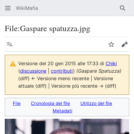
WikiMafia
Rice
File
:
Gaspare spatuzza.jpg
Lingua
Segui
Visu
Versione del 20 gen 2015 alle 17:33 di
Chiki
(
discussione
|
contributi
)
(Gaspare Spatuzza)
(diff) ← Versione meno recente | Versione
attuale (diff) | Versione più recente → (diff)
File
Cronologia del file
Utilizzo del file
Metadati