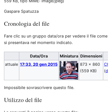
559 KB, tipo MIME:
image/jpeg
)
Gaspare Spatuzza
Cronologia del file
Fare clic su un gruppo data/ora per vedere il file come
si presentava nel momento indicato.
Data/Ora
Miniatura
Dimensioni
attuale
17:33, 20 gen 2015
873 × 860
Chik
(559 KB)
(
dis
Impossibile sovrascrivere questo file.
Utilizzo del file