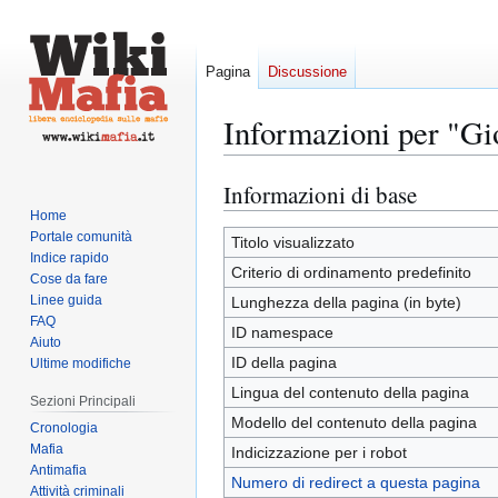
Pagina
Discussione
Informazioni per "Gi
Informazioni di base
Vai
Vai
alla
alla
Home
Portale comunità
navigazione
ricerca
Titolo visualizzato
Indice rapido
Criterio di ordinamento predefinito
Cose da fare
Linee guida
Lunghezza della pagina (in byte)
FAQ
ID namespace
Aiuto
ID della pagina
Ultime modifiche
Lingua del contenuto della pagina
Sezioni Principali
Modello del contenuto della pagina
Cronologia
Mafia
Indicizzazione per i robot
Antimafia
Numero di redirect a questa pagina
Attività criminali