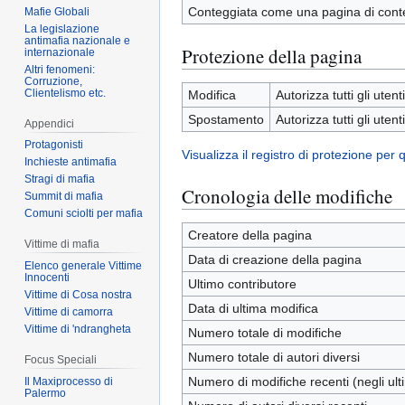
Conteggiata come una pagina di cont
Mafie Globali
La legislazione
antimafia nazionale e
Protezione della pagina
internazionale
Altri fenomeni:
Corruzione,
Clientelismo etc.
Modifica
Autorizza tutti gli utenti
Spostamento
Autorizza tutti gli utenti
Appendici
Protagonisti
Visualizza il registro di protezione per
Inchieste antimafia
Stragi di mafia
Cronologia delle modifiche
Summit di mafia
Comuni sciolti per mafia
Creatore della pagina
Vittime di mafia
Data di creazione della pagina
Elenco generale Vittime
Innocenti
Ultimo contributore
Vittime di Cosa nostra
Data di ultima modifica
Vittime di camorra
Vittime di 'ndrangheta
Numero totale di modifiche
Numero totale di autori diversi
Focus Speciali
Numero di modifiche recenti (negli ulti
Il Maxiprocesso di
Palermo