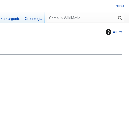
entra
R
zza sorgente
Cronologia
i
c
Aiuto
e
r
c
a