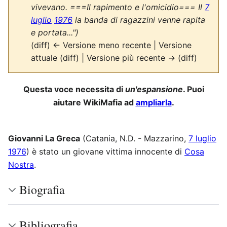
vivevano. ===Il rapimento e l'omicidio=== Il
7
luglio
1976
la banda di ragazzini venne rapita
e portata...")
(diff) ← Versione meno recente | Versione
attuale (diff) | Versione più recente → (diff)
Questa voce necessita di
un'espansione
. Puoi
aiutare WikiMafia ad
ampliarla
.
Giovanni La Greca
(Catania, N.D. - Mazzarino,
7 luglio
1976
) è stato un giovane vittima innocente di
Cosa
Nostra
.
Biografia
Bibliografia