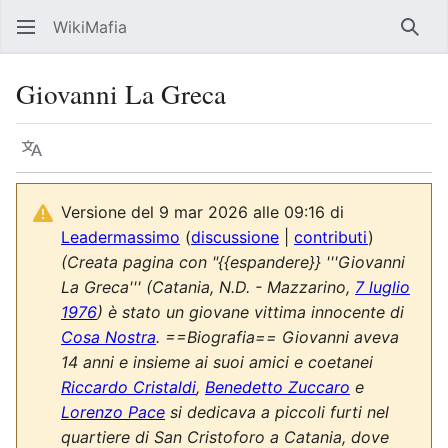
WikiMafia
Rice
Giovanni La Greca
Lingua
Segui
Visu
Versione del 9 mar 2026 alle 09:16 di
Leadermassimo
(
discussione
|
contributi
)
(Creata pagina con "{{espandere}} '''Giovanni
La Greca''' (Catania, N.D. - Mazzarino,
7 luglio
1976
) è stato un giovane vittima innocente di
Cosa Nostra
. ==Biografia== Giovanni aveva
14 anni e insieme ai suoi amici e coetanei
Riccardo Cristaldi
,
Benedetto Zuccaro
e
Lorenzo Pace
si dedicava a piccoli furti nel
quartiere di San Cristoforo a Catania, dove