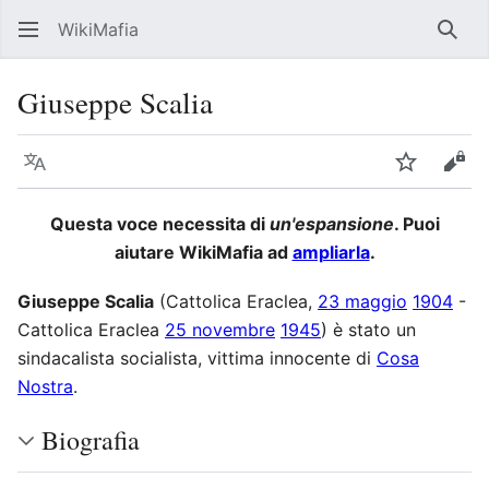
WikiMafia
Rice
Giuseppe Scalia
Lingua
Segui
Visu
Questa voce necessita di
un'espansione
. Puoi
aiutare WikiMafia ad
ampliarla
.
Giuseppe Scalia
(Cattolica Eraclea,
23 maggio
1904
-
Cattolica Eraclea
25 novembre
1945
) è stato un
sindacalista socialista, vittima innocente di
Cosa
Nostra
.
Biografia