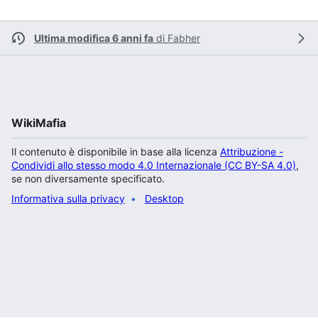
Ultima modifica 6 anni fa
di
Fabher
WikiMafia
Il contenuto è disponibile in base alla licenza
Attribuzione -
Condividi allo stesso modo 4.0 Internazionale (CC BY-SA 4.0)
,
se non diversamente specificato.
Informativa sulla privacy
Desktop