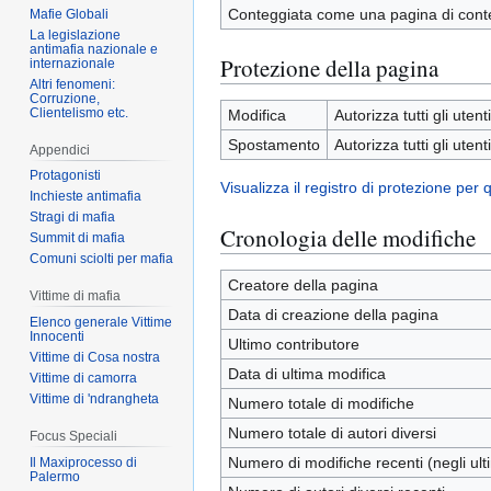
Conteggiata come una pagina di cont
Mafie Globali
La legislazione
antimafia nazionale e
Protezione della pagina
internazionale
Altri fenomeni:
Corruzione,
Clientelismo etc.
Modifica
Autorizza tutti gli utenti
Spostamento
Autorizza tutti gli utenti
Appendici
Protagonisti
Visualizza il registro di protezione per
Inchieste antimafia
Stragi di mafia
Cronologia delle modifiche
Summit di mafia
Comuni sciolti per mafia
Creatore della pagina
Vittime di mafia
Data di creazione della pagina
Elenco generale Vittime
Innocenti
Ultimo contributore
Vittime di Cosa nostra
Data di ultima modifica
Vittime di camorra
Vittime di 'ndrangheta
Numero totale di modifiche
Numero totale di autori diversi
Focus Speciali
Numero di modifiche recenti (negli ulti
Il Maxiprocesso di
Palermo