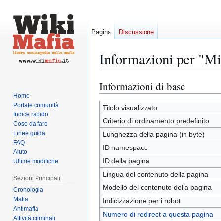
Pagina
Discussione
Informazioni per "Mi
Informazioni di base
Vai
Vai
alla
alla
Home
Portale comunità
navigazione
ricerca
Titolo visualizzato
Indice rapido
Criterio di ordinamento predefinito
Cose da fare
Linee guida
Lunghezza della pagina (in byte)
FAQ
ID namespace
Aiuto
ID della pagina
Ultime modifiche
Lingua del contenuto della pagina
Sezioni Principali
Modello del contenuto della pagina
Cronologia
Mafia
Indicizzazione per i robot
Antimafia
Numero di redirect a questa pagina
Attività criminali