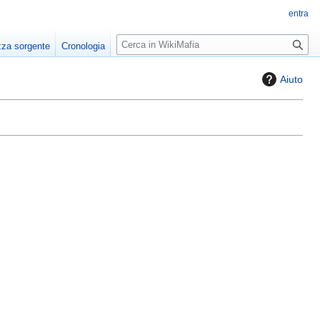
entra
R
zza sorgente
Cronologia
i
c
Aiuto
e
r
c
a