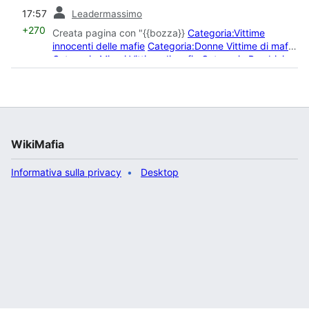
prec
17:57
Leadermassimo
+270
Creata pagina con "{{bozza}}
Categoria:Vittime
innocenti delle mafie
Categoria:Donne Vittime di mafia
Categoria:Minori Vittime di mafia
Categoria:Bambini
Vittime di mafia
Ca..."
WikiMafia
Informativa sulla privacy
Desktop