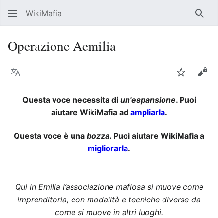
WikiMafia
Rice
Operazione Aemilia
Lingua
Segui
Visu
Questa voce necessita di
un'espansione
. Puoi
aiutare WikiMafia ad
ampliarla
.
Questa voce è una
bozza
. Puoi aiutare WikiMafia a
migliorarla
.
Qui in Emilia l’associazione mafiosa si muove come
imprenditoria, con modalità e tecniche diverse da
come si muove in altri luoghi.