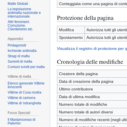
Conteggiata come una pagina di cont
Mafie Globali
La legislazione
antimafia nazionale e
Protezione della pagina
internazionale
Altri fenomeni:
Corruzione,
Clientelismo etc.
Modifica
Autorizza tutti gli utenti
Spostamento
Autorizza tutti gli utenti
Appendici
Protagonisti
Visualizza il registro di protezione per
Inchieste antimafia
Stragi di mafia
Cronologia delle modifiche
Summit di mafia
Comuni sciolti per mafia
Creatore della pagina
Vittime di mafia
Data di creazione della pagina
Elenco generale Vittime
Innocenti
Ultimo contributore
Vittime di Cosa nostra
Data di ultima modifica
Vittime di camorra
Vittime di 'ndrangheta
Numero totale di modifiche
Numero totale di autori diversi
Focus Speciali
Numero di modifiche recenti (negli ulti
Il Maxiprocesso di
Palermo