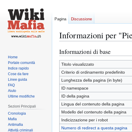
Pagina
Discussione
Informazioni per "Pi
Informazioni di base
Vai
Vai
alla
alla
Home
Portale comunità
navigazione
ricerca
Titolo visualizzato
Indice rapido
Criterio di ordinamento predefinito
Cose da fare
Linee guida
Lunghezza della pagina (in byte)
FAQ
ID namespace
Aiuto
ID della pagina
Ultime modifiche
Lingua del contenuto della pagina
Sezioni Principali
Modello del contenuto della pagina
Cronologia
Mafia
Indicizzazione per i robot
Antimafia
Numero di redirect a questa pagina
Attività criminali