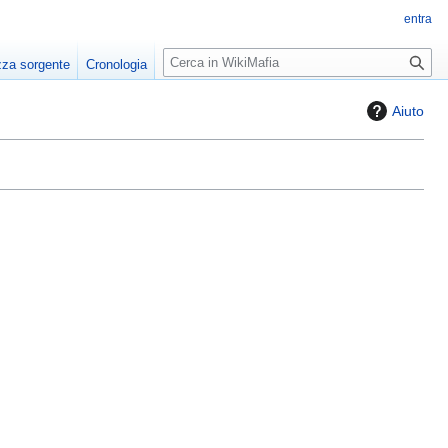
entra
R
zza sorgente
Cronologia
i
c
Aiuto
e
r
c
a