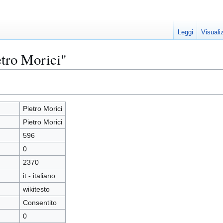
Leggi
Visuali
etro Morici"
Pietro Morici
Pietro Morici
596
0
2370
it - italiano
wikitesto
Consentito
0