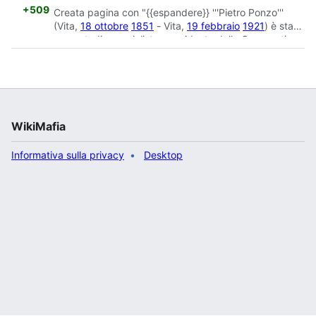
+509
Creata pagina con "{{espandere}} '''Pietro Ponzo'''
(Vita,
18 ottobre
1851
- Vita,
19 febbraio
1921
) è stato
un contadino socialista, presidente della Cooperativa
Agricola di S..."
WikiMafia
Informativa sulla privacy
Desktop