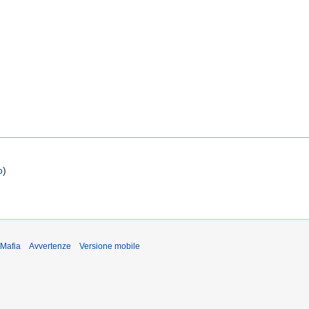
o
)
iMafia
Avvertenze
Versione mobile