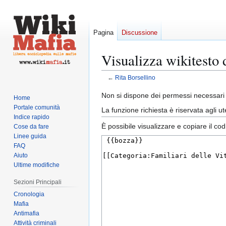
Pagina
Discussione
Visualizza wikitesto 
←
Rita Borsellino
Vai
Vai
Non si dispone dei permessi necessari 
Home
alla
alla
Portale comunità
La funzione richiesta è riservata agli 
navigazione
ricerca
Indice rapido
È possibile visualizzare e copiare il co
Cose da fare
Linee guida
FAQ
Aiuto
Ultime modifiche
Sezioni Principali
Cronologia
Mafia
Antimafia
Attività criminali