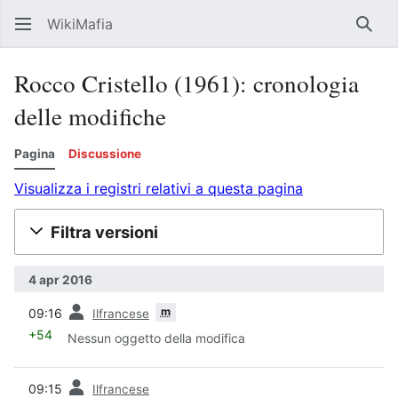
WikiMafia
Rice
Rocco Cristello (1961): cronologia
delle modifiche
Pagina
Discussione
Visualizza i registri relativi a questa pagina
Filtra versioni
4 apr 2016
prec
m
09:16
Ilfrancese
+54
Nessun oggetto della modifica
prec
09:15
Ilfrancese