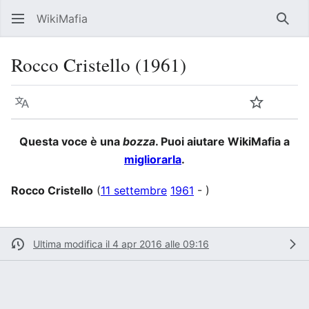
WikiMafia
Rice
Rocco Cristello (1961)
Lingua
Segui
Visu
Questa voce è una
bozza
. Puoi aiutare WikiMafia a
migliorarla
.
Rocco Cristello
(
11 settembre
1961
- )
Ultima modifica il 4 apr 2016 alle 09:16