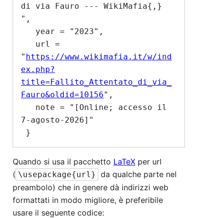
di via Fauro --- WikiMafia{,} 
",

   year = "2023",

   url = 
"
https://www.wikimafia.it/w/ind
ex.php?
title=Fallito_Attentato_di_via_
Fauro&oldid=10156
",

   note = "[Online; accesso il 
7-agosto-2026]"

Quando si usa il pacchetto
LaTeX
per url
(
da qualche parte nel
\usepackage{url}
preambolo) che in genere dà indirizzi web
formattati in modo migliore, è preferibile
usare il seguente codice: