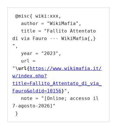
 @misc{ wiki:xxx,

   author = "WikiMafia",

   title = "Fallito Attentato 
di via Fauro --- WikiMafia{,} 
",

   year = "2023",

   url = 
"
\url{
https://www.wikimafia.it/
w/index.php?
title=Fallito_Attentato_di_via_
Fauro&oldid=10156
}
",

   note = "[Online; accesso il 
7-agosto-2026]"
