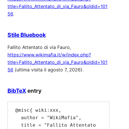
title=Fallito_Attentato_di_via_Fauro&oldid=101
56
.
Stile Bluebook
Fallito Attentato di via Fauro,
https://www.wikimafia.it/w/index.php?
title=Fallito_Attentato_di_via_Fauro&oldid=101
56
(ultima visita il agosto 7, 2026).
BibTeX
entry
 @misc{ wiki:xxx,

   author = "WikiMafia",

   title = "Fallito Attentato 