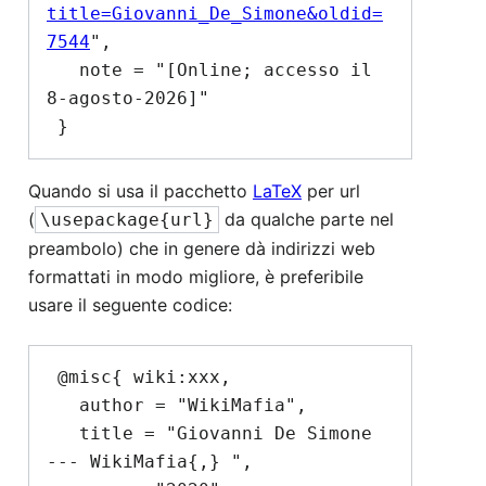
title=Giovanni_De_Simone&oldid=
7544
",

   note = "[Online; accesso il 
8-agosto-2026]"

Quando si usa il pacchetto
LaTeX
per url
(
da qualche parte nel
\usepackage{url}
preambolo) che in genere dà indirizzi web
formattati in modo migliore, è preferibile
usare il seguente codice:
 @misc{ wiki:xxx,

   author = "WikiMafia",

   title = "Giovanni De Simone 
--- WikiMafia{,} ",
