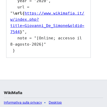
   year = "2020",

   url = 
"
\url{
https://www.wikimafia.it/
w/index.php?
title=Giovanni_De_Simone&oldid=
7544
}
",

   note = "[Online; accesso il 
8-agosto-2026]"

WikiMafia
Informativa sulla privacy
Desktop