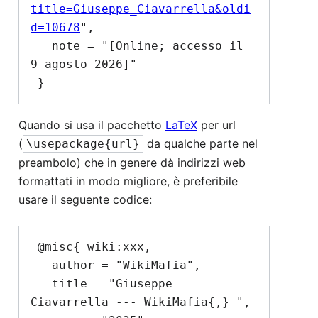
title=Giuseppe_Ciavarrella&oldi
d=10678
",

   note = "[Online; accesso il 
9-agosto-2026]"

Quando si usa il pacchetto
LaTeX
per url
(
da qualche parte nel
\usepackage{url}
preambolo) che in genere dà indirizzi web
formattati in modo migliore, è preferibile
usare il seguente codice:
 @misc{ wiki:xxx,

   author = "WikiMafia",

   title = "Giuseppe 
Ciavarrella --- WikiMafia{,} ",
