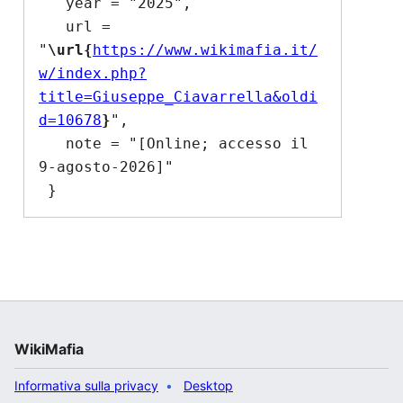
   year = "2025",

   url = 
"
\url{
https://www.wikimafia.it/
w/index.php?
title=Giuseppe_Ciavarrella&oldi
d=10678
}
",

   note = "[Online; accesso il 
9-agosto-2026]"

WikiMafia
Informativa sulla privacy
Desktop