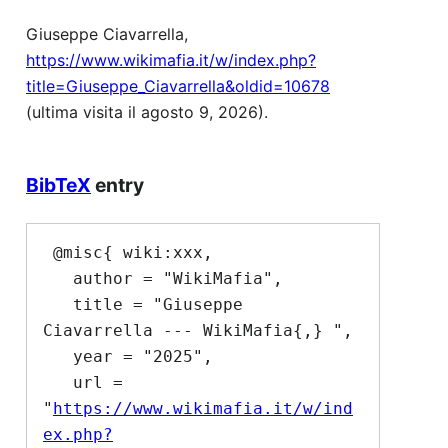
Giuseppe Ciavarrella,
https://www.wikimafia.it/w/index.php?
title=Giuseppe_Ciavarrella&oldid=10678
(ultima visita il agosto 9, 2026).
BibTeX
entry
 @misc{ wiki:xxx,

   author = "WikiMafia",

   title = "Giuseppe 
Ciavarrella --- WikiMafia{,} ",

   year = "2025",

   url = 
"
https://www.wikimafia.it/w/ind
ex.php?