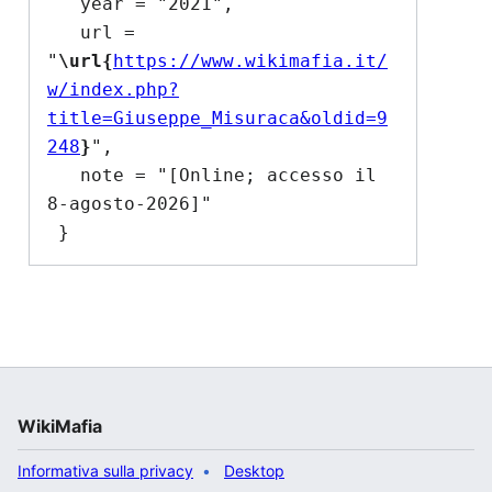
   year = "2021",

   url = 
"
\url{
https://www.wikimafia.it/
w/index.php?
title=Giuseppe_Misuraca&oldid=9
248
}
",

   note = "[Online; accesso il 
8-agosto-2026]"

WikiMafia
Informativa sulla privacy
Desktop