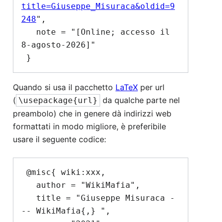
title=Giuseppe_Misuraca&oldid=9
248
",

   note = "[Online; accesso il 
8-agosto-2026]"

Quando si usa il pacchetto
LaTeX
per url
(
da qualche parte nel
\usepackage{url}
preambolo) che in genere dà indirizzi web
formattati in modo migliore, è preferibile
usare il seguente codice:
 @misc{ wiki:xxx,

   author = "WikiMafia",

   title = "Giuseppe Misuraca -
-- WikiMafia{,} ",
