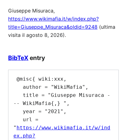
Giuseppe Misuraca,
https://www.wikimafia.it/w/index.php?
title=Giuseppe_Misuraca&oldid=9248
(ultima
visita il agosto 8, 2026).
BibTeX
entry
 @misc{ wiki:xxx,

   author = "WikiMafia",

   title = "Giuseppe Misuraca -
-- WikiMafia{,} ",

   year = "2021",

   url = 
"
https://www.wikimafia.it/w/ind
ex.php?