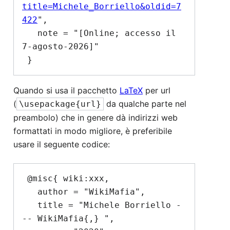
title=Michele_Borriello&oldid=7
422
",

   note = "[Online; accesso il 
7-agosto-2026]"

Quando si usa il pacchetto
LaTeX
per url
(
da qualche parte nel
\usepackage{url}
preambolo) che in genere dà indirizzi web
formattati in modo migliore, è preferibile
usare il seguente codice:
 @misc{ wiki:xxx,

   author = "WikiMafia",

   title = "Michele Borriello -
-- WikiMafia{,} ",
