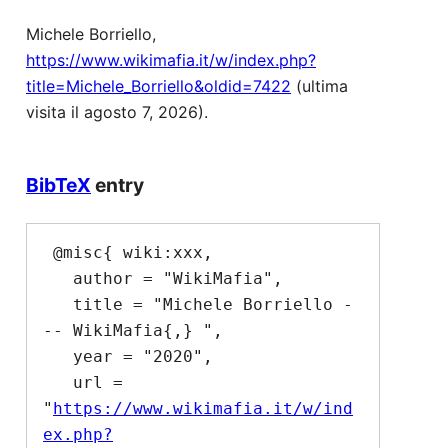
Michele Borriello,
https://www.wikimafia.it/w/index.php?
title=Michele_Borriello&oldid=7422
(ultima
visita il agosto 7, 2026).
BibTeX
entry
 @misc{ wiki:xxx,

   author = "WikiMafia",

   title = "Michele Borriello -
-- WikiMafia{,} ",

   year = "2020",

   url = 
"
https://www.wikimafia.it/w/ind
ex.php?