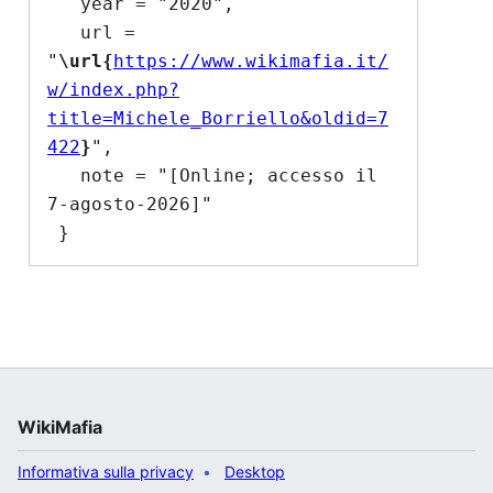
   year = "2020",

   url = 
"
\url{
https://www.wikimafia.it/
w/index.php?
title=Michele_Borriello&oldid=7
422
}
",

   note = "[Online; accesso il 
7-agosto-2026]"

WikiMafia
Informativa sulla privacy
Desktop