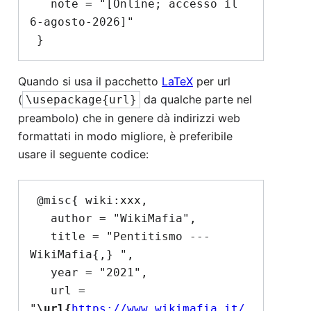
   note = "[Online; accesso il 
6-agosto-2026]"

Quando si usa il pacchetto
LaTeX
per url
(
da qualche parte nel
\usepackage{url}
preambolo) che in genere dà indirizzi web
formattati in modo migliore, è preferibile
usare il seguente codice:
 @misc{ wiki:xxx,

   author = "WikiMafia",

   title = "Pentitismo --- 
WikiMafia{,} ",

   year = "2021",

   url = 
"
\url{
https://www.wikimafia.it/