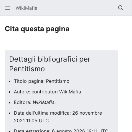
WikiMafia
Rice
Cita questa pagina
Dettagli bibliografici per
Pentitismo
Titolo pagina: Pentitismo
Autore: contributori WikiMafia
Editore:
WikiMafia
.
Data dell'ultima modifica: 26 novembre
2021 11:05 UTC
Data estrazione: 6 agosto 2026 19:11 UTC