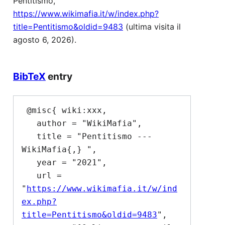
Pentitismo,
https://www.wikimafia.it/w/index.php?
title=Pentitismo&oldid=9483
(ultima visita il
agosto 6, 2026).
BibTeX
entry
 @misc{ wiki:xxx,

   author = "WikiMafia",

   title = "Pentitismo --- 
WikiMafia{,} ",

   year = "2021",

   url = 
"
https://www.wikimafia.it/w/ind
ex.php?
title=Pentitismo&oldid=9483
",
