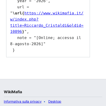
   year = "2026",

   url = 
"
\url{
https://www.wikimafia.it/
w/index.php?
title=Riccardo_Cristaldi&oldid=
10896
}
",

   note = "[Online; accesso il 
8-agosto-2026]"

WikiMafia
Informativa sulla privacy
Desktop