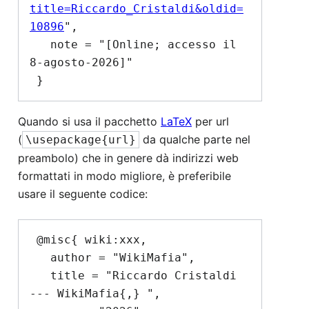
title=Riccardo_Cristaldi&oldid=
10896
",

   note = "[Online; accesso il 
8-agosto-2026]"

Quando si usa il pacchetto
LaTeX
per url
(
da qualche parte nel
\usepackage{url}
preambolo) che in genere dà indirizzi web
formattati in modo migliore, è preferibile
usare il seguente codice:
 @misc{ wiki:xxx,

   author = "WikiMafia",

   title = "Riccardo Cristaldi 
--- WikiMafia{,} ",
