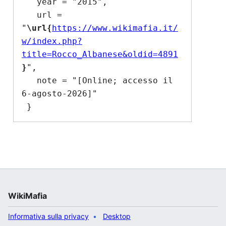
   year = "2015",

   url = 
"
\url{
https://www.wikimafia.it/
w/index.php?
title=Rocco_Albanese&oldid=4891
}
",

   note = "[Online; accesso il 
6-agosto-2026]"

WikiMafia
Informativa sulla privacy
Desktop