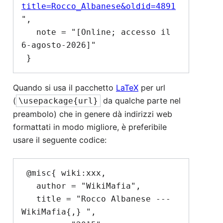
title=Rocco_Albanese&oldid=4891
",

   note = "[Online; accesso il 
6-agosto-2026]"

Quando si usa il pacchetto
LaTeX
per url
(
da qualche parte nel
\usepackage{url}
preambolo) che in genere dà indirizzi web
formattati in modo migliore, è preferibile
usare il seguente codice:
 @misc{ wiki:xxx,

   author = "WikiMafia",

   title = "Rocco Albanese --- 
WikiMafia{,} ",
