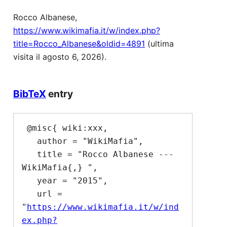
Rocco Albanese,
https://www.wikimafia.it/w/index.php?
title=Rocco_Albanese&oldid=4891
(ultima
visita il agosto 6, 2026).
BibTeX
entry
 @misc{ wiki:xxx,

   author = "WikiMafia",

   title = "Rocco Albanese --- 
WikiMafia{,} ",

   year = "2015",

   url = 
"
https://www.wikimafia.it/w/ind
ex.php?