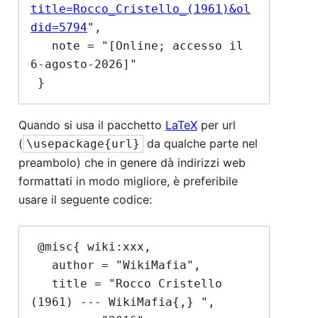
title=Rocco_Cristello_(1961)&ol
did=5794
",

   note = "[Online; accesso il 
6-agosto-2026]"

Quando si usa il pacchetto
LaTeX
per url
(
da qualche parte nel
\usepackage{url}
preambolo) che in genere dà indirizzi web
formattati in modo migliore, è preferibile
usare il seguente codice:
 @misc{ wiki:xxx,

   author = "WikiMafia",

   title = "Rocco Cristello 
(1961) --- WikiMafia{,} ",
