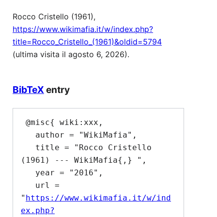
Rocco Cristello (1961),
https://www.wikimafia.it/w/index.php?
title=Rocco_Cristello_(1961)&oldid=5794
(ultima visita il agosto 6, 2026).
BibTeX
entry
 @misc{ wiki:xxx,

   author = "WikiMafia",

   title = "Rocco Cristello 
(1961) --- WikiMafia{,} ",

   year = "2016",

   url = 
"
https://www.wikimafia.it/w/ind
ex.php?