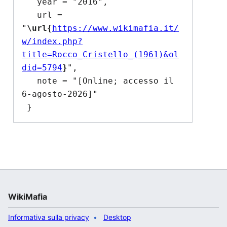
   year = "2016",

   url = 
"
\url{
https://www.wikimafia.it/
w/index.php?
title=Rocco_Cristello_(1961)&ol
did=5794
}
",

   note = "[Online; accesso il 
6-agosto-2026]"

WikiMafia
Informativa sulla privacy
Desktop