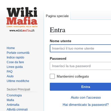
Pagina speciale
Entra
Nome utente
Vai
Vai
alla
alla
Home
navigazione
ricerca
Portale comunità
Indice rapido
Password
Cose da fare
Linee guida
FAQ
Mantienimi collegato
Aiuto
Ultime modifiche
Entra
Sezioni Principali
Cronologia
Aiuto con l'accesso
Mafia
Hai dimenticato la password?
Antimafia
Attività criminali