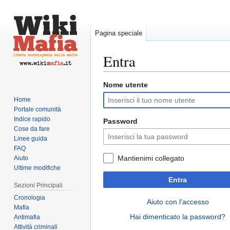
Pagina speciale
Entra
Nome utente
Vai
Vai
alla
alla
Home
navigazione
ricerca
Portale comunità
Indice rapido
Password
Cose da fare
Linee guida
FAQ
Mantienimi collegato
Aiuto
Ultime modifiche
Entra
Sezioni Principali
Cronologia
Aiuto con l'accesso
Mafia
Hai dimenticato la password?
Antimafia
Attività criminali