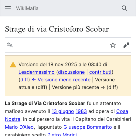
WikiMafia
Rice
Strage di via Cristoforo Scobar
Lingua
Segui
Visu
Versione del 18 nov 2025 alle 08:40 di
Leadermassimo
(
discussione
|
contributi
)
(
diff
)
← Versione meno recente
| Versione
attuale (diff) | Versione più recente → (diff)
La Strage di Via Cristoforo Scobar
fu un attentato
mafioso avvenuto il
13 giugno
1983
ad opera di
Cosa
Nostra
, in cui persero la vita il Capitano dei Carabinieri
Mario D’Aleo
, l’appuntato
Giuseppe Bommarito
e il
carabiniere scelto
Pietro Morici
.