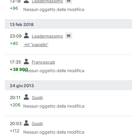
m
13:18
Leadermassimo
+96
Nessun oggetto della modifica
13 feb 2018
prec
m
23:09
Leadermassimo
+40
→
Il “papello”
prec
17:35
Francescab
+38 900
Nessun oggetto della modifica
24 giu 2013
prec
20:11
Guplir
+206
Nessun oggetto della modifica
prec
20:03
Guplir
+112
Nessun oggetto della modifica