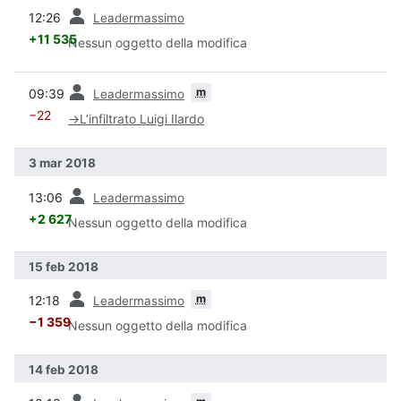
prec
12:26
Leadermassimo
+11 535
Nessun oggetto della modifica
prec
m
09:39
Leadermassimo
−22
→
L’infiltrato Luigi Ilardo
3 mar 2018
prec
13:06
Leadermassimo
+2 627
Nessun oggetto della modifica
15 feb 2018
prec
m
12:18
Leadermassimo
−1 359
Nessun oggetto della modifica
14 feb 2018
prec