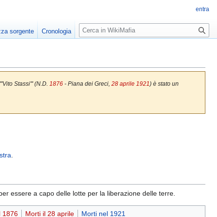
entra
R
zza sorgente
Cronologia
i
c
e
r
c
Vito Stassi''' (N.D.
1876
- Piana dei Greci,
28 aprile
1921
) è stato un
a
stra
.
er essere a capo delle lotte per la liberazione delle terre.
l 1876
Morti il 28 aprile
Morti nel 1921