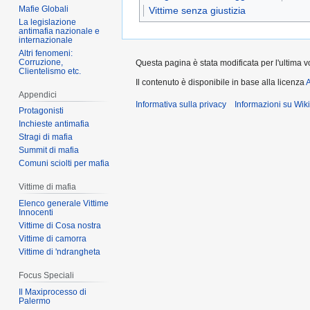
Mafie Globali
Vittime senza giustizia
La legislazione
antimafia nazionale e
internazionale
Altri fenomeni:
Corruzione,
Questa pagina è stata modificata per l'ultima v
Clientelismo etc.
Il contenuto è disponibile in base alla licenza
A
Appendici
Informativa sulla privacy
Informazioni su Wik
Protagonisti
Inchieste antimafia
Stragi di mafia
Summit di mafia
Comuni sciolti per mafia
Vittime di mafia
Elenco generale Vittime
Innocenti
Vittime di Cosa nostra
Vittime di camorra
Vittime di 'ndrangheta
Focus Speciali
Il Maxiprocesso di
Palermo