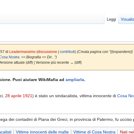
Leggi
Visuali
:57 di
Leadermassimo
(
discussione
|
contributi
)
(Creata pagina con "{{espandere}} '''
Cosa Nostra
. == Biografia == Dir...")
rsione attuale (diff) | Versione più recente → (diff)
sione
. Puoi aiutare WikiMafia ad
ampliarla
.
ci,
28 aprile
1921
) è stato un sindacalista, vittima innocente di
Cosa No
Lega dei contadini di Piana dei Greci, in provincia di Palermo, fu ucciso p
calisti
Vittime innocenti delle mafie
Vittime di Cosa Nostra
Nati ne