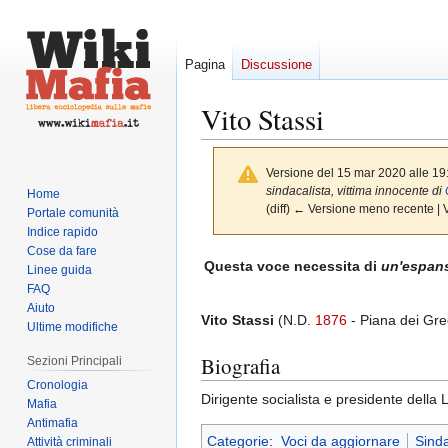
Pagina
Discussione
Vito Stassi
Versione del 15 mar 2020 alle 19
sindacalista, vittima innocente di
Home
(diff) ← Versione meno recente | Ve
Portale comunità
Indice rapido
Cose da fare
Vai
Vai
Questa voce necessita di
un'espan
Linee guida
alla
alla
FAQ
navigazione
ricerca
Aiuto
Vito Stassi
(N.D.
1876
- Piana dei Gre
Ultime modifiche
Biografia
Sezioni Principali
Cronologia
Dirigente socialista e presidente della 
Mafia
Antimafia
Categorie
:
Voci da aggiornare
Sinda
Attività criminali