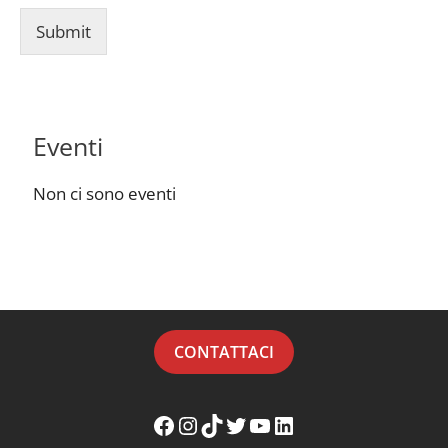
Submit
Eventi
Non ci sono eventi
CONTATTACI
Facebook WikiMafia
Instagram WikiMafia
TikTok WikiMafia
Twitter WikiMafia
YouTube WikiMafia
LinkedIn WikiMafia