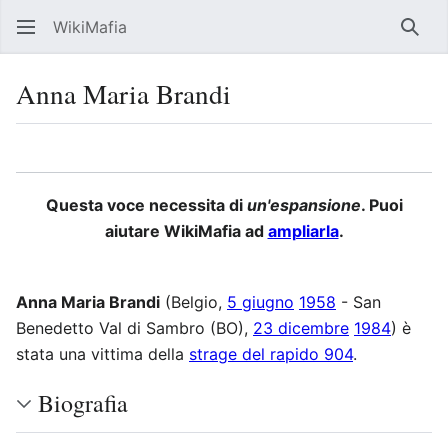
WikiMafia
Rice
Anna Maria Brandi
Lingua
Segui
Visu
Questa voce necessita di
un'espansione
. Puoi
aiutare WikiMafia ad
ampliarla
.
Anna Maria Brandi
(Belgio,
5 giugno
1958
- San
Benedetto Val di Sambro (BO),
23 dicembre
1984
) è
stata una vittima della
strage del rapido 904
.
Biografia