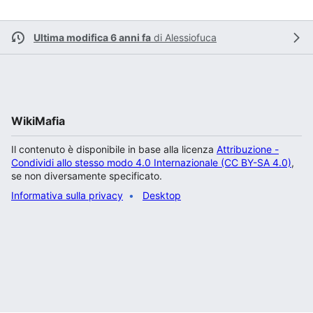
Ultima modifica 6 anni fa
di
Alessiofuca
WikiMafia
Il contenuto è disponibile in base alla licenza
Attribuzione -
Condividi allo stesso modo 4.0 Internazionale (CC BY-SA 4.0)
,
se non diversamente specificato.
Informativa sulla privacy
Desktop