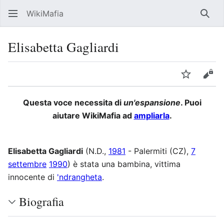
WikiMafia
Rice
Elisabetta Gagliardi
Lingua
Segui
Visu
Questa voce necessita di
un'espansione
. Puoi
aiutare WikiMafia ad
ampliarla
.
Elisabetta Gagliardi
(N.D.,
1981
- Palermiti (CZ),
7
settembre
1990
) è stata una bambina, vittima
innocente di
'ndrangheta
.
Biografia