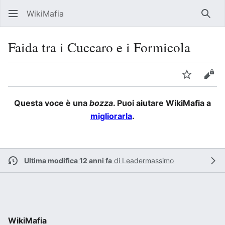
WikiMafia
Rice
Faida tra i Cuccaro e i Formicola
Lingua
Segui
Visu
Questa voce è una
bozza
. Puoi aiutare WikiMafia a
migliorarla
.
Ultima modifica 12 anni fa
di
Leadermassimo
WikiMafia