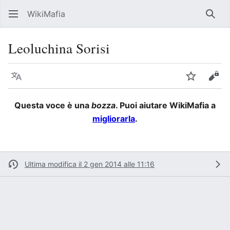
WikiMafia
Rice
Leoluchina Sorisi
Lingua
Segui
Visu
Questa voce è una
bozza
. Puoi aiutare WikiMafia a
migliorarla
.
Ultima modifica il 2 gen 2014 alle 11:16