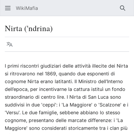
WikiMafia
Rice
Nirta ('ndrina)
Lingua
Segui
Visu
I primi riscontri giudiziari delle attività illecite dei Nirta
si ritrovarono nel 1869, quando due esponenti di
cognome Nirta erano latitanti. Il Ministro dell’Interno
dell’epoca, per incentivarne la cattura istituì un fondo
straordinario di centro lire. I Nirta di San Luca sono
suddivisi in due 'ceppi': i 'La Maggiore' o 'Scalzone' e i
'Versu'. Le due famiglie, sebbene abbiano lo stesso
cognome, presentano delle marcate differenze: i 'La
Maggiore' sono considerati storicamente tra i clan più