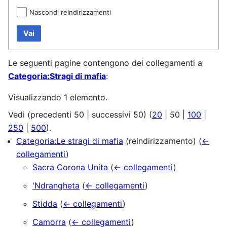
Nascondi reindirizzamenti
Vai
Le seguenti pagine contengono dei collegamenti a
Categoria:Stragi di mafia
:
Visualizzando 1 elemento.
Vedi (
precedenti 50
|
successivi 50
) (
20
|
50
|
100
|
250
|
500
).
Categoria:Le stragi di mafia
(reindirizzamento)
(
←
collegamenti
)
Sacra Corona Unita
(
← collegamenti
)
'Ndrangheta
(
← collegamenti
)
Stidda
(
← collegamenti
)
Camorra
(
← collegamenti
)