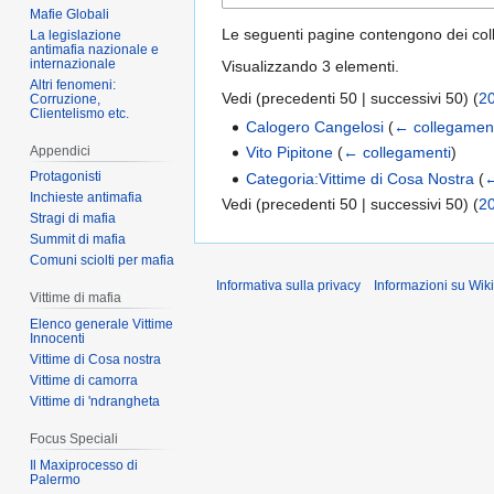
Mafie Globali
Le seguenti pagine contengono dei co
La legislazione
antimafia nazionale e
internazionale
Visualizzando 3 elementi.
Altri fenomeni:
Vedi (
precedenti 50
|
successivi 50
) (
2
Corruzione,
Clientelismo etc.
Calogero Cangelosi
(
← collegamen
Appendici
Vito Pipitone
(
← collegamenti
)
Protagonisti
Categoria:Vittime di Cosa Nostra
(
←
Inchieste antimafia
Vedi (
precedenti 50
|
successivi 50
) (
2
Stragi di mafia
Summit di mafia
Comuni sciolti per mafia
Informativa sulla privacy
Informazioni su Wik
Vittime di mafia
Elenco generale Vittime
Innocenti
Vittime di Cosa nostra
Vittime di camorra
Vittime di 'ndrangheta
Focus Speciali
Il Maxiprocesso di
Palermo