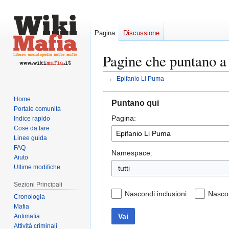
Pagina
Discussione
Pagine che puntano a
←
Epifanio Li Puma
Vai
Vai
Home
Puntano qui
alla
alla
Portale comunità
Pagina:
navigazione
ricerca
Indice rapido
Cose da fare
Linee guida
FAQ
Namespace:
Aiuto
Ultime modifiche
tutti
Sezioni Principali
Nascondi inclusioni
Nascon
Cronologia
Mafia
Vai
Antimafia
Attività criminali