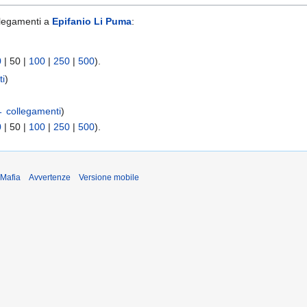
llegamenti a
Epifanio Li Puma
:
0
|
50
|
100
|
250
|
500
).
ti
)
 collegamenti
)
0
|
50
|
100
|
250
|
500
).
iMafia
Avvertenze
Versione mobile