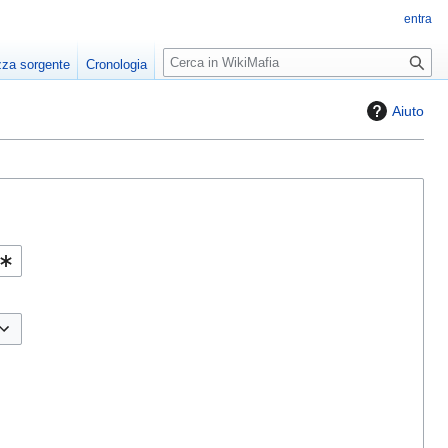
entra
R
zza sorgente
Cronologia
i
c
Aiuto
e
r
c
a