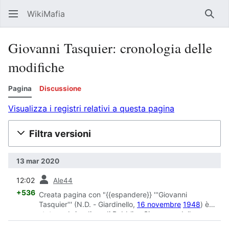
WikiMafia
Rice
Giovanni Tasquier: cronologia delle
modifiche
Pagina
Discussione
Visualizza i registri relativi a questa pagina
Filtra versioni
13 mar 2020
prec
12:02
Ale44
+536
Creata pagina con "{{espandere}} '''Giovanni
Tasquier''' (N.D. - Giardinello,
16 novembre
1948
) è
stato un brigadiere di Pubblica Sicurezza della
Questura di Palermo, ucciso sulla jeep..."