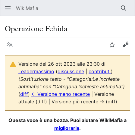
WikiMafia
Rice
Operazione Fehida
Lingua
Segui
Visu
Versione del 26 ott 2023 alle 23:30 di
Leadermassimo
(
discussione
|
contributi
)
(Sostituzione testo - "Categoria:Le inchieste
antimafia" con "Categoria:Inchieste antimafia")
(
diff
)
← Versione meno recente
| Versione
attuale (diff) | Versione più recente → (diff)
Questa voce è una
bozza
. Puoi aiutare WikiMafia a
migliorarla
.