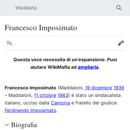
WikiMafia
Rice
Francesco Imposimato
Lingua
Segui
Visu
Questa voce necessita di
un'espansione
. Puoi
aiutare WikiMafia ad
ampliarla
.
Francesco Imposimato
(Maddaloni,
19 dicembre
1939
– Maddaloni,
11 ottobre
1983
) è stato un sindacalista
italiano, ucciso dalla
Camorra
e fratello del giudice
Ferdinando Imposimato
.
Biografia